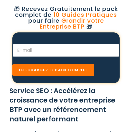
🎁 Recevez Gratuitement le pack
complet de
10 Guides Pratiques
pour faire
Grandir votre
Entreprise BTP
🎁
*
E
*
-
*
m
a
i
TÉLÉCHARGER LE PACK COMPLET
l
*
Service SEO : Accélérez la
croissance de votre entreprise
BTP avec un référencement
naturel performant