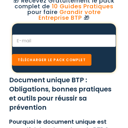
🎁 Recevez Gratuitement le pack
complet de
10 Guides Pratiques
pour faire
Grandir votre
Entreprise BTP
🎁
*
E
E
-
-
m
m
a
a
i
i
TÉLÉCHARGER LE PACK COMPLET
l
l
*
E
-
Document unique BTP :
m
a
Obligations, bonnes pratiques
i
et outils pour réussir sa
l
prévention
Pourquoi le document unique est