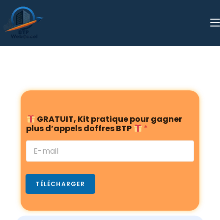
G
GRATUIT, Kit pratique pour gagner
R
plus d’appels doffres BTP
*
A
T
U
I
T
,
TÉLÉCHARGER
B
T
P
K