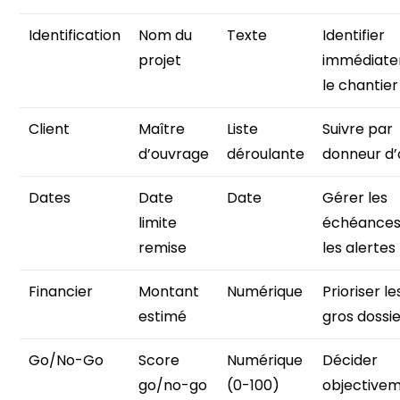
Identification
Nom du
Texte
Identifier
projet
immédiat
le chantier
Client
Maître
Liste
Suivre par
d’ouvrage
déroulante
donneur d’
Dates
Date
Date
Gérer les
limite
échéances
remise
les alertes
Financier
Montant
Numérique
Prioriser le
estimé
gros dossi
Go/No-Go
Score
Numérique
Décider
go/no-go
(0-100)
objective