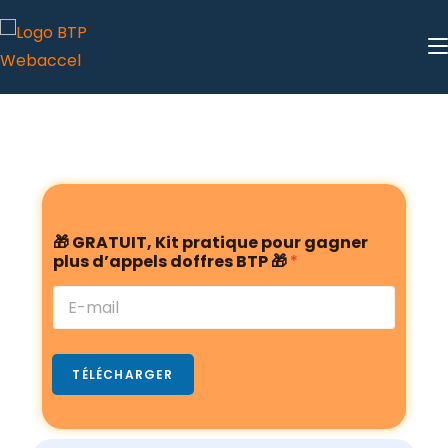
d
🎁 GRATUIT, Kit pratique pour gagner
o
plus d’appels doffres BTP 🎁
*
f
f
r
e
s
🎁
TÉLÉCHARGER
g
a
g
n