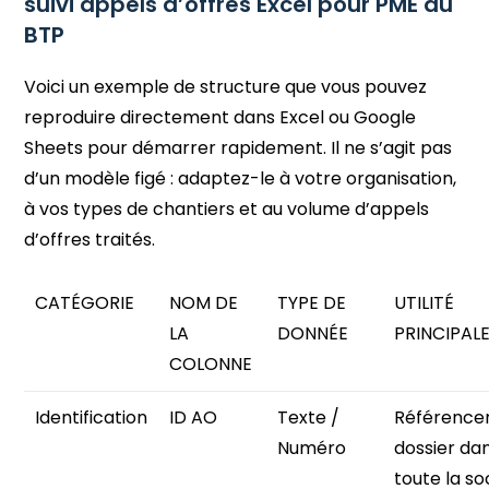
suivi appels d’offres Excel pour PME du
BTP
Voici un exemple de structure que vous pouvez
reproduire directement dans Excel ou Google
Sheets pour démarrer rapidement. Il ne s’agit pas
d’un modèle figé : adaptez-le à votre organisation,
à vos types de chantiers et au volume d’appels
d’offres traités.
CATÉGORIE
NOM DE
TYPE DE
UTILITÉ
LA
DONNÉE
PRINCIPAL
COLONNE
Identification
ID AO
Texte /
Référencer
Numéro
dossier da
toute la so