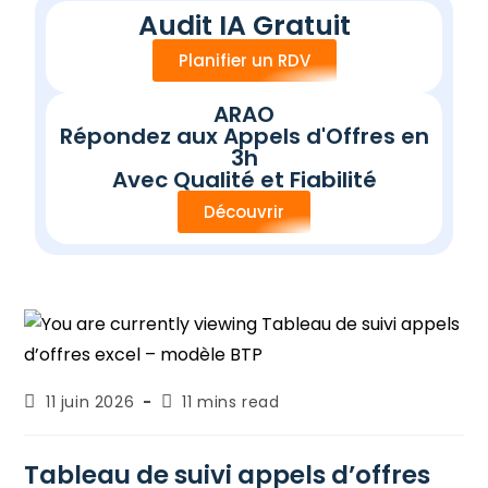
e
Audit IA Gratuit
r
Planifier un RDV
ARAO
Répondez aux Appels d'Offres en
3h
Avec Qualité et Fiabilité
Découvrir
11 juin 2026
11 mins read
Tableau de suivi appels d’offres