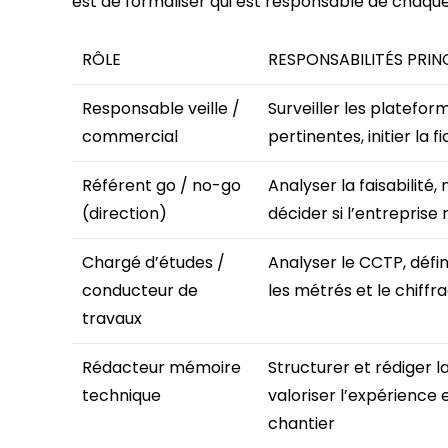
est de formaliser qui est responsable de chaque
RÔLE
RESPONSABILITÉS PRIN
Responsable veille /
Surveiller les plateform
commercial
pertinentes, initier la 
Référent go / no-go
Analyser la faisabilité,
(direction)
décider si l’entreprise
Chargé d’études /
Analyser le CCTP, défi
conducteur de
les métrés et le chiffr
travaux
Rédacteur mémoire
Structurer et rédiger 
technique
valoriser l’expérience 
chantier