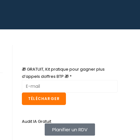
B
🎁 GRATUIT, Kit pratique pour gagner plus
T
d’appels doffres BTP 🎁
*
P
d
o
TÉLÉCHARGER
f
f
r
Audit IA Gratuit
e
Planifier un RDV
s