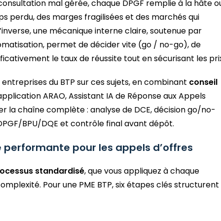
 consultation mal gérée, chaque DPGF remplie à la hâte o
s perdu, des marges fragilisées et des marchés qui
’inverse, une mécanique interne claire, soutenue par
matisation, permet de décider vite (go / no-go), de
ficativement le taux de réussite tout en sécurisant les pri
treprises du BTP sur ces sujets, en combinant
conseil
 application ARAO, Assistant IA de Réponse aux Appels
ser la chaîne complète : analyse de DCE, décision go/no-
 DPGF/BPU/DQE et contrôle final avant dépôt.
ne performante pour les appels d’offres
ocessus standardisé
, que vous appliquez à chaque
complexité. Pour une PME BTP, six étapes clés structurent