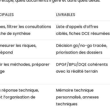
 étape, quels documents il gère et dans quels délais.
CIPALES
LIVRABLES
es, filtrer les consultations
Liste d’appels d’offres
fiche de synthèse
ciblés, fiches DCE résumées
 mesurer les risques,
Décision go/no-go tracée,
 répond
priorisation des dossiers
nir les méthodes, préparer
DPGF/BPU/DQE cohérents
age
avec la réalité terrain
la réponse technique,
Mémoire technique
et l’organisation de
personnalisé, annexes
techniques