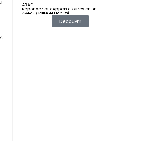
🎁
u
ARAO
Répondez aux Appels d'Offres en 3h
Avec Qualité et Fiabilité
Découvrir
x.