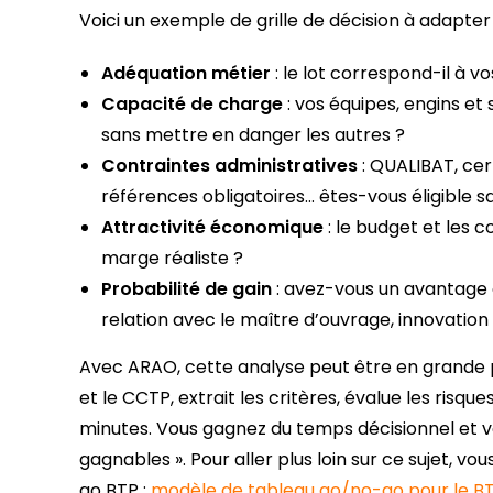
Voici un exemple de grille de décision à adapter 
Adéquation métier
: le lot correspond-il à 
Capacité de charge
: vos équipes, engins et
sans mettre en danger les autres ?
Contraintes administratives
: QUALIBAT, cert
références obligatoires… êtes-vous éligible san
Attractivité économique
: le budget et les c
marge réaliste ?
Probabilité de gain
: avez-vous un avantage co
relation avec le maître d’ouvrage, innovation
Avec ARAO, cette analyse peut être en grande 
et le CCTP, extrait les critères, évalue les risqu
minutes. Vous gagnez du temps décisionnel et v
gagnables ». Pour aller plus loin sur ce sujet, 
go BTP :
modèle de tableau go/no-go pour le B