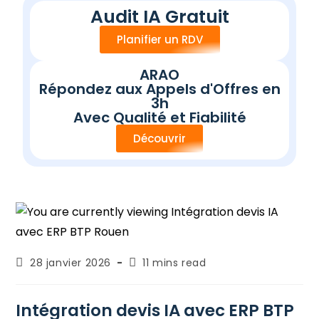
e
Audit IA Gratuit
r
p
Planifier un RDV
o
u
r
ARAO
Répondez aux Appels d'Offres en
3h
Avec Qualité et Fiabilité
Découvrir
28 janvier 2026
11 mins read
Intégration devis IA avec ERP BTP