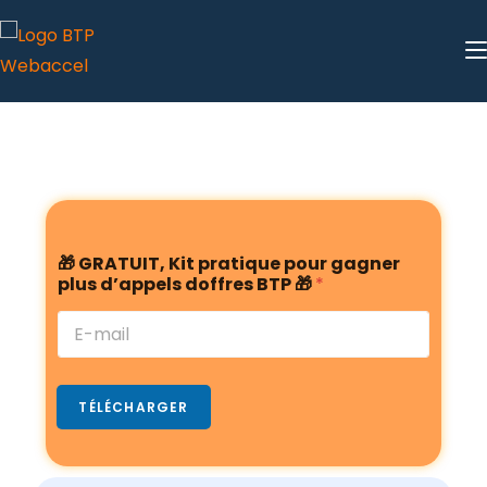
p
🎁 GRATUIT, Kit pratique pour gagner
r
plus d’appels doffres BTP 🎁
*
a
t
i
q
u
e
TÉLÉCHARGER
g
a
g
n