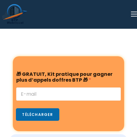
G
🎁 GRATUIT, Kit pratique pour gagner
R
plus d’appels doffres BTP 🎁
*
A
T
U
I
T
,
TÉLÉCHARGER
d
’
a
p