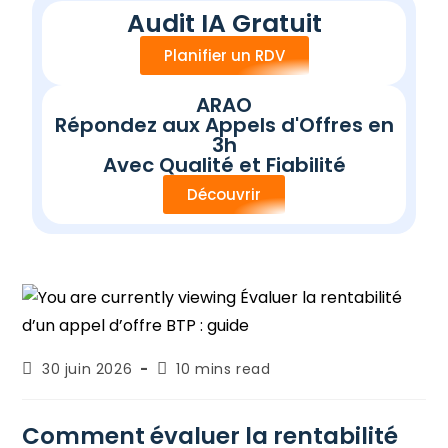
p
Audit IA Gratuit
e
l
Planifier un RDV
s
g
a
ARAO
g
Répondez aux Appels d'Offres en
n
3h
e
Avec Qualité et Fiabilité
r
Découvrir
30 juin 2026
10 mins read
Comment évaluer la rentabilité