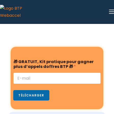
B
🎁 GRATUIT, Kit pratique pour gagner
T
plus d’appels doffres BTP 🎁
*
P
🎁
p
l
u
s
TÉLÉCHARGER