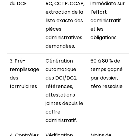
du DCE
RC, CCTP, CCAP,
immédiate sur
extraction de la
l’effort
liste exacte des
administratif
pièces
et les
administratives
obligations.
demandées.
3. Pré-
Génération
60 à 80 % de
remplissage
automatique
temps gagné
des
des DC1/DC2,
par dossier,
formulaires
références,
zéro ressaisie.
attestations
jointes depuis le
coffre
administratif.
4. Contrôles
Vérification
Moins de