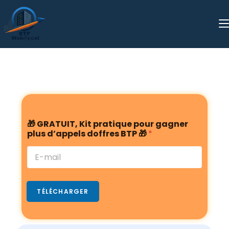
🎁
🎁 GRATUIT, Kit pratique pour gagner
B
plus d’appels doffres BTP 🎁
*
T
P
G
R
A
T
TÉLÉCHARGER
U
I
T
,